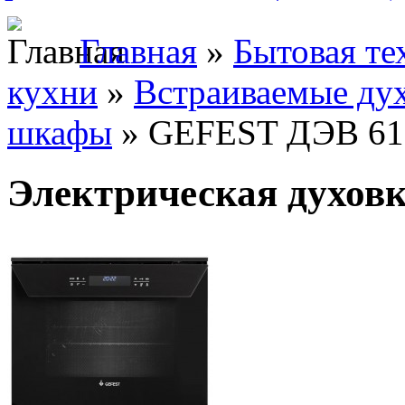
Главная
»
Бытовая те
кухни
»
Встраиваемые ду
шкафы
» GEFEST ДЭВ 61
Электрическая духов