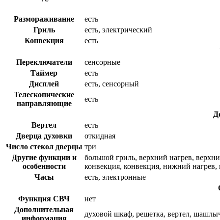
Размораживание
есть
Гриль
есть, электрический
Конвекция
есть
Переключатели
сенсорные
Таймер
есть
Дисплей
есть, сенсорный
Телескопические
есть
направляющие
Д
Вертел
есть
Дверца духовки
откидная
Число стекол дверцы
три
Другие функции и
большой гриль, верхний нагрев, верхни
особенности
конвекция, конвекция, нижний нагрев,
Часы
есть, электронные
Функция СВЧ
нет
Дополнительная
духовой шкаф, решетка, вертел, шашлы
информация