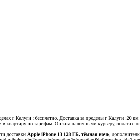
елах г Калуги : бесплатно. Доставка за пределы г Калуги :20 км
имем в квартиру по тарифам. Оплата наличными курьеру, оплата с
сти доставки
Apple iPhone 13 128 ГБ, тёмная ночь
, дополнител
td.ru/index.php?route=information/information&information_id=3 и