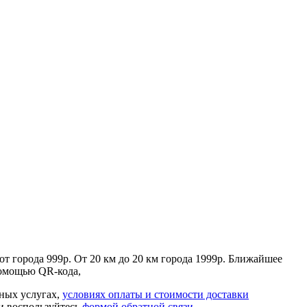
 от города 999р. От 20 км до 20 км города 1999р. Ближайшее
 помощью QR-кода,
ьных услугах,
условиях оплаты и стоимости доставки
ли воспользуйтесь
формой обратной связи
.