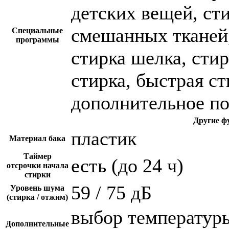
детских вещей, ст
смешанных тканей,
Специальные
программы
стирка шелка, сти
стирка, быстрая с
дополнительное п
Другие ф
пластик
Материал бака
Таймер
есть (до 24 ч)
отсрочки начала
стирки
59 / 75 дБ
Уровень шума
(стирка / отжим)
выбор температуры
Дополнительные