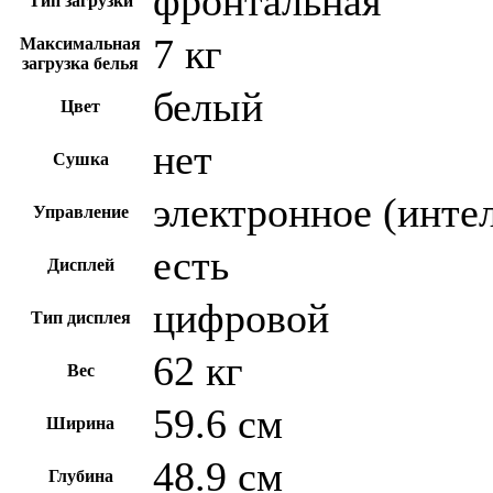
фронтальная
Тип загрузки
7 кг
Максимальная
загрузка белья
белый
Цвет
нет
Сушка
электронное (инте
Управление
есть
Дисплей
цифровой
Тип дисплея
62 кг
Вес
59.6 см
Ширина
48.9 см
Глубина