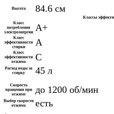
84.6 см
Высота
Классы эффекти
Класс
A+
потребления
электроэнергии
Класс
A
эффективности
стирки
Класс
C
эффективности
отжима
45 л
Расход воды за
стирку
Скорость
до 1200 об/мин
вращения при
отжиме
есть
Выбор скорости
отжима