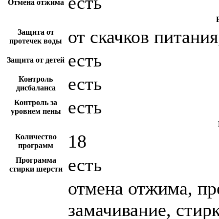
есть
Отмена отжима
от скачков питания
Защита от
протечек воды
есть
Защита от детей
есть
Контроль
дисбаланса
есть
Контроль за
уровнем пены
18
Количество
программ
есть
Программа
стирки шерсти
отмена отжима, пр
замачивание, стир