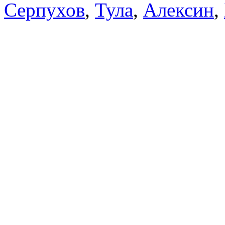
Серпухов
,
Тула
,
Алексин
,