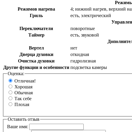
Режим
Режимов нагрева
4; нижний нагрев, верхний н
Гриль
есть, электрический
Управлен
Переключатели
поворотные
Таймер
есть, звуковой
Дополните
Вертел
нет
Дверца духовки
откидная
Очистка духовки
гидролизная
Другие функции и особенности
подсветка камеры
Оценка:
Отличная!
Хорошая
Обычная
Так себе
Плохая
Оставить отзыв
Ваше имя: