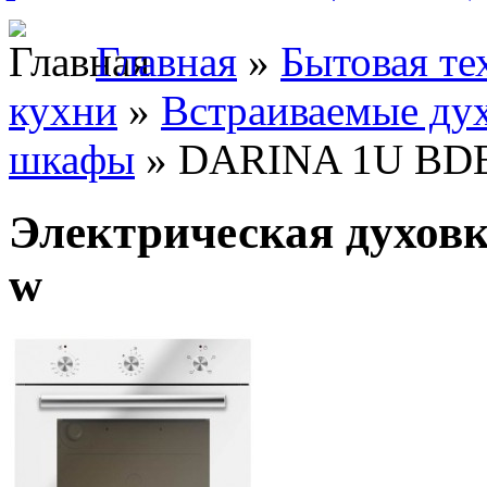
Главная
»
Бытовая те
кухни
»
Встраиваемые ду
шкафы
» DARINA 1U BDE
Электрическая духов
w