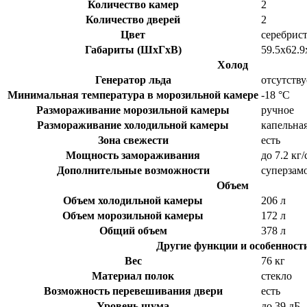
Количество камер
2
Количество дверей
2
Цвет
серебрис
Габариты (ШxГxВ)
59.5x62.9
Холод
Генератор льда
отсутств
Минимальная температура в морозильной камере
-18 °C
Размораживание морозильной камеры
ручное
Размораживание холодильной камеры
капельна
Зона свежести
есть
Мощность замораживания
до 7.2 кг
Дополнительные возможности
суперзам
Объем
Объем холодильной камеры
206 л
Объем морозильной камеры
172 л
Общий объем
378 л
Другие функции и особенност
Вес
76 кг
Материал полок
стекло
Возможность перевешивания двери
есть
Уровень шума
до 39 дБ