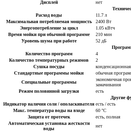
Дисплей
нет
Техниче
Расход воды
11.7 л
Максимальная потребляемая мощность
2400 Вт
Энергопотребление за цикл
1.05 кВтч
Время мойки при обычной программе
210 мин
Уровень шума при работе
52 дБ
Програм
Количество программ
4
Количество температурных режимов
2
Сушка посуды
конденсационна
Стандартные программы мойки
обычная програм
экономичная про
Специальные программы
замачивания
Режим половинной загрузки
есть
Другие ф
Индикатор наличия соли / ополаскивателя
есть / есть
Макс. температура воды на входе
60 °C
Защита от протечек
есть, полная
Автоматическая установка жесткости
нет
воды