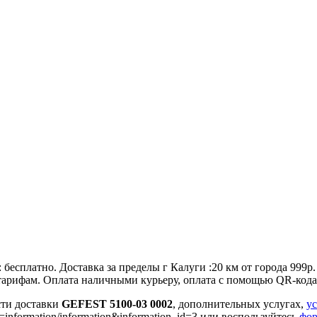
 бесплатно. Доставка за пределы г Калуги :20 км от города 999р
по тарифам. Оплата наличными курьеру, оплата с помощью QR-кода
сти доставки
GEFEST 5100-03 0002
, дополнительных услугах,
у
=information/information&information_id=3 или воспользуйтесь
фор