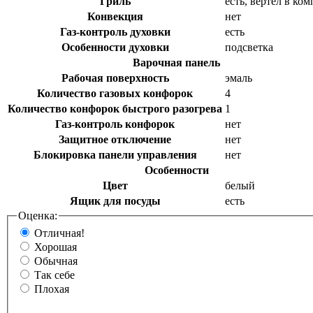
Гриль
есть, вертел в ко
Конвекция
нет
Газ-контроль духовки
есть
Особенности духовки
подсветка
Варочная панель
Рабочая поверхность
эмаль
Количество газовых конфорок
4
Количество конфорок быстрого разогрева
1
Газ-контроль конфорок
нет
Защитное отключение
нет
Блокировка панели управления
нет
Особенности
Цвет
белый
Ящик для посуды
есть
Оценка:
Отличная!
Хорошая
Обычная
Так себе
Плохая