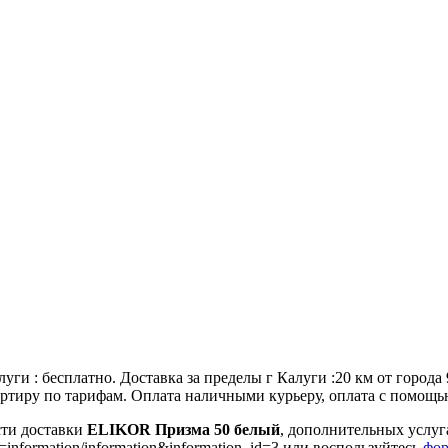
уги : бесплатно. Доставка за пределы г Калуги :20 км от города
 квартиру по тарифам. Оплата наличными курьеру, оплата с помощ
сти доставки
ELIKOR Призма 50 белый
, дополнительных услуг
=information/information&information_id=3 или воспользуйтесь
фор