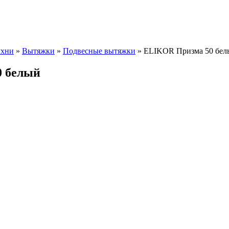
ухни
»
Вытяжки
»
Подвесные вытяжки
» ELIKOR Призма 50 бел
0 белый