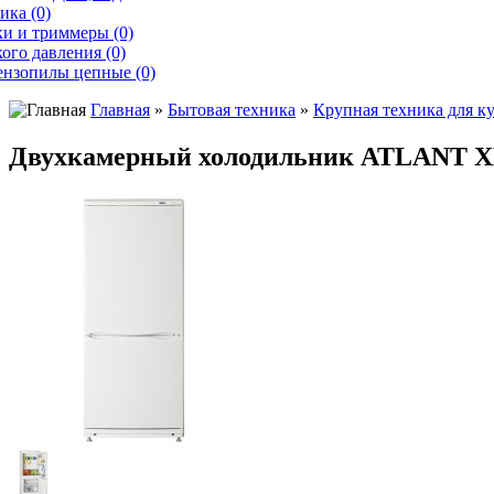
ика (0)
и и триммеры (0)
ого давления (0)
ензопилы цепные (0)
Главная
»
Бытовая техника
»
Крупная техника для к
Двухкамерный холодильник ATLANT Х