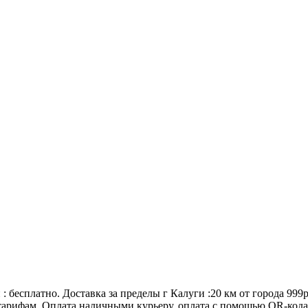
: бесплатно. Доставка за пределы г Калуги :20 км от города 999
по тарифам. Оплата наличными курьеру, оплата с помощью QR-кода