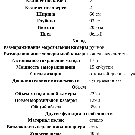
Количество камер
2
Количество дверей
2
Ширина
60 см
Глубина
63 см
Высота
205 см
Цвет
белый
Холод
Размораживание морозильной камеры
ручное
Размораживание холодильной камеры
капельная система
Автономное сохранение холода
17 ч
Мощность замораживания
15 кг/cутки
Сигнализация
открытой двери - зву
Дополнительные возможности
суперзаморозка
Объем
Объем холодильной камеры
225 л
Объем морозильной камеры
129 л
Общий объем
354 л
Другие функции и особенности
Материал полок
стекло
Возможность перевешивания двери
есть
Уровень шума
40 дБ