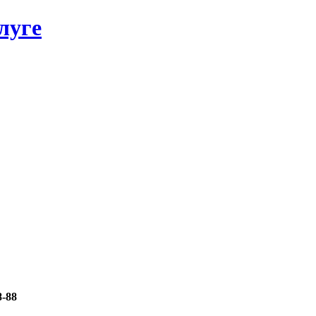
луге
8-88