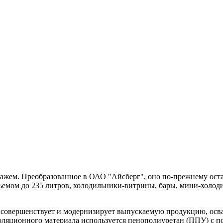
тажем. Преобразованное в ОАО "Айсберг", оно по-прежнему ост
ъемом до 235 литров, холодильники-витрины, бары, мини-холод
о совершенствует и модернизирует выпускаемую продукцию, осв
золяционного материала используется пенополиуретан (ППУ) с п