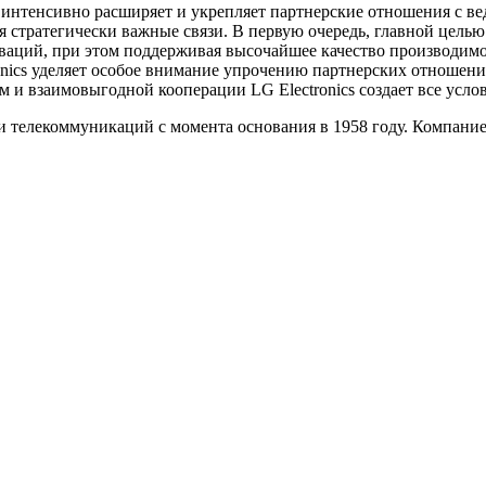
s интенсивно расширяет и укрепляет партнерские отношения с
 стратегически важные связи. В первую очередь, главной целью
оваций, при этом поддерживая высочайшее качество производи
onics уделяет особое внимание упрочению партнерских отношени
м и взаимовыгодной кооперации LG Electronics создает все ус
 и телекоммуникаций с момента основания в 1958 году. Компание