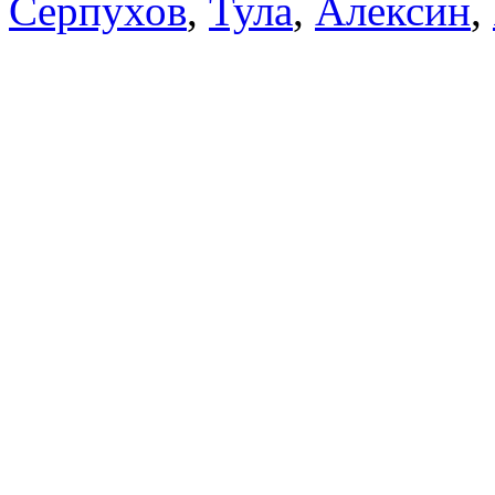
Серпухов
,
Тула
,
Алексин
,