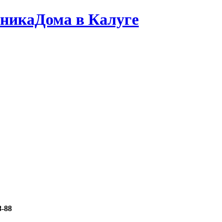
хникаДома в Калуге
8-88