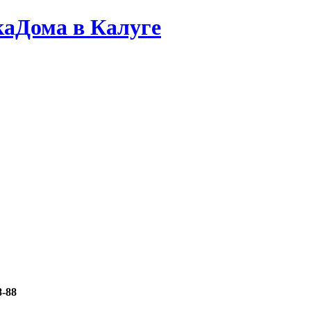
каДома в Калуге
8-88