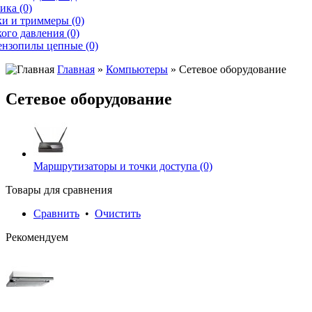
ика (0)
и и триммеры (0)
ого давления (0)
ензопилы цепные (0)
Главная
»
Компьютеры
» Сетевое оборудование
Сетевое оборудование
Маршрутизаторы и точки доступа (0)
Товары для сравнения
Сравнить
•
Очистить
Рекомендуем